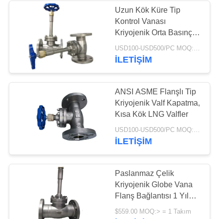
Uzun Kök Küre Tip
Kontrol Vanası
62
Kriyojenik Orta Basınç
Kriyojenik Soket
Dn15 - Dn200
USD100-USD500/PC MOQ:1ADET
İLETIŞIM
Kaynaklı Glob Vana
ANSI ASME Flanşlı Tip
Kriyojenik Valf Kapatma,
Kısa Kök LNG Valfler
18
USD100-USD500/PC MOQ:1ADET
İLETIŞIM
Kriyojenik Flanşlı
Küresel Vana
Paslanmaz Çelik
Kriyojenik Globe Vana
Flanş Bağlantısı 1 Yıl
Garanti
$559.00 MOQ:> = 1 Takım