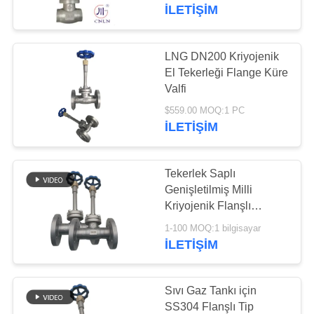
-196~+80°C
İLETIŞIM
KALITE
KONTROL
LNG DN200 Kriyojenik
45
El Tekerleği Flange Küre
BIZIMLE
Valfi
Kriyojenik Çek Valf
ILETIŞIME
$559.00 MOQ:1 PC
İLETIŞIM
GEÇIN
Tekerlek Saplı
HABERLER
Genişletilmiş Milli
Kriyojenik Flanşlı
94
Küresel Vana
VAKALAR
1-100 MOQ:1 bilgisayar
Kriyojenik Emniyet
İLETIŞIM
Valfi
BIR
TEKLIF
Sıvı Gaz Tankı için
SS304 Flanşlı Tip