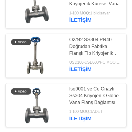
ISTEĞI
Kriyojenik Küresel Vana
1-100 MOQ:1 bilgisayar
SITE
İLETIŞIM
25
HARITASI
Kriyojenik Basınç
O2/N2 SS304 PN40
Düşürücü Valf
Doğrudan Fabrika
GIZLILIK
Flanşlı Tip Kriyojenik
POLITIKASI
Küresel Vana Uzun
USD100-USD500/PC MOQ:1 bilgisayar
Saplı İyi Performans
İLETIŞIM
39
Iso9001 ve Ce Onaylı
Kriyojenik Kapatma
Ss304 Kriyojenik Globe
Vana Flanş Bağlantısı
Vanası
1-100 MOQ:1ADET
İLETIŞIM