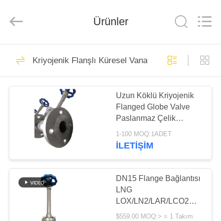
SiChuan
Liangchuan
Mechanical
Equipment
Ürünler
Co.,Ltd.
All
Rights
Reserved.
EV
243
Kriyojenik Flanşlı Küresel Vana
Kriyojenik Globe
ÜRÜN:%
Vana
Uzun Köklü Kriyojenik
S
Flanged Globe Valve
Paslanmaz Çelik
VİDEOLAR
Malzemesi DN15 -
1-100 MOQ:1ADET
DN200
İLETIŞIM
59
HAKKIMIZDA
Kriyojenik Küresel
DN15 Flange Bağlantısı
FABRIKA
LNG
Vana
LOX/LN2/LAR/LCO2
TURU
için Kriyojenik Küre Valf
$559.00 MOQ:> = 1 Takım