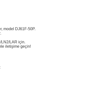
r, model DJ61F-50P.
.
/LN2/LAR için.
mle iletişime geçin!
: