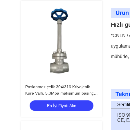
Ürün
Hızlı g
*CNLN / A
uygulamal
mühürle, 
Paslanmaz çelik 304/316 Kriyojenik
Küre Valfı, 5.0Mpa maksimum basınç
Tekni
ve -196°C ila +80°C sıcaklık aralığı
Sertif
En İyi Fiyatı Alın
ISO 9
CE, 