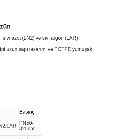
özün
sıvı azot (LN2) ve sıvı argon (LAR)
.D Tipi uzun sapı tasarımı ve PCTFE yumuşak
Basınç
PN50-
N2/LAR
320bar