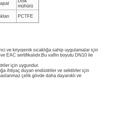
Disk
Kapat
mühürü
kları
PCTFE
ci ve kriyojenik sıcaklığa sahip uygulamalar için
e EAC sertifikalıdır.Bu valfın boyutu DN10 ile
triler için uygundur.
a ihtiyaç duyan endüstriler ve sektörler için
paslanmaz çelik gövde daha dayanıklı ve