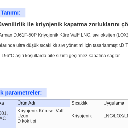
 Tanımı:
üvenilirlik ile kriyojenik kapatma zorluklarını ç
rman DJ61F-50P Kriyojenik Küre Valf* LNG, sıvı oksijen (LOX), 
arında ultra düşük sıcaklıklı sıvı yönetimi için tasarlanmıştır
-196°C aşırı koşullarda bile sızıntı geçirmez kapatma sağlar.
k parametreler:
ika
Ürün Adı
Sıcaklık
Uygulama
Kriyojenik Küresel Valf
001,
Uzun
Kriyojenik
LNG/LOX/L
EAC
D kök tipi