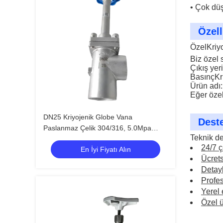
• Çok düş
Özell
Özel
Kriy
Biz özel
Çıkış yer
Basınç
Kr
Ürün adı:
Eğer özel
DN25 Kriyojenik Globe Vana
Deste
Paslanmaz Çelik 304/316, 5.0Mpa
Teknik d
Maksimum Basınç ve -196°C ila +80°C
24/7 ç
En İyi Fiyatı Alın
Sıcaklık Aralığı
Ücrets
Detayl
Profes
Yerel 
Özel ü