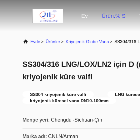
Ev
Ürün:% S
Evde
>
Ürünler
>
Kriyojenik Globe Vana
>
SS304/316 LN
SS304/316 LNG/LOX/LN2 için D 
kriyojenik küre valfi
SS304 kriyojenik küre valfi
LNG kürese
kriyojenik küresel vana DN10-100mm
Menşe yeri:
Chengdu -Sichuan-Çin
Marka adı:
CNLN/Arman