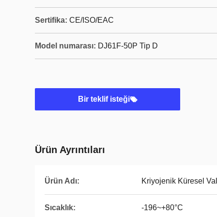
Sertifika:
CE/ISO/EAC
Model numarası:
DJ61F-50P Tip D
Bir teklif isteği
Ürün Ayrıntıları
Ürün Adı:
Kriyojenik Küresel Va
Sıcaklık:
-196~+80°C