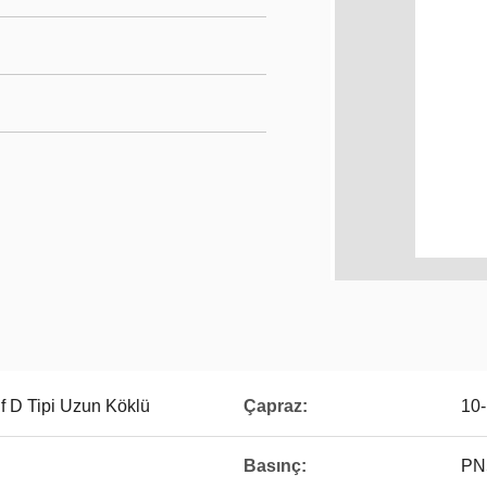
lf D Tipi Uzun Köklü
Çapraz:
10
Basınç:
PN