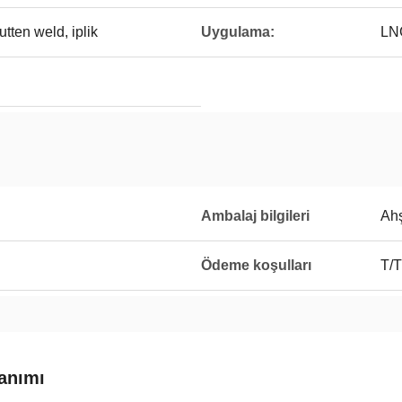
utten weld, iplik
Uygulama:
LN
Ambalaj bilgileri
Ah
Ödeme koşulları
T/T
anımı