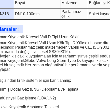
Boyut
Malzeme
Bağlantıyı 
Paslanmaz
4/316
DN10-100mm
Soket kayna
çelik
lamalar:
rman
Kriyojenik Küresel Valf D Tipi Uzun Köklü
rman
Kriyojenik
Küresel Valf Uzun Kök Tipi D
Yüksek basınç diren
 seçimdir. Paslanmaz çelik malzemeden yapılır ve CE, ISO 9001 v
arasında değişir, ve ceset SS304/316'dır.
riyojenik sıcaklık uygulamaları için tasarlanmıştır ve çeşitli endüs
rman
Kriyojenik
Globe Valve Long Stem-Type D, kriyojenik sıcaklığ
 bir seçimdir.Her zaman olağanüstü bir performansı vardır ve 
 yapar.
açısından kritik sistemler için kanıtlanmış:
ştırılmış Doğal Gaz (LNG) Depolama ve Taşıma
Endüstriyel Gaz İşleme (LOX/LN2)
ık ve Kriyojenik Araştırma Tesisleri