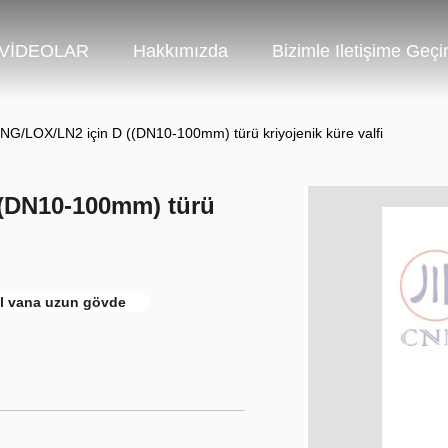
VİDEOLAR
Hakkımızda
Bizimle Iletişime Geçi
G/LOX/LN2 için D ((DN10-100mm) türü kriyojenik küre valfi
((DN10-100mm) türü
l vana uzun gövde