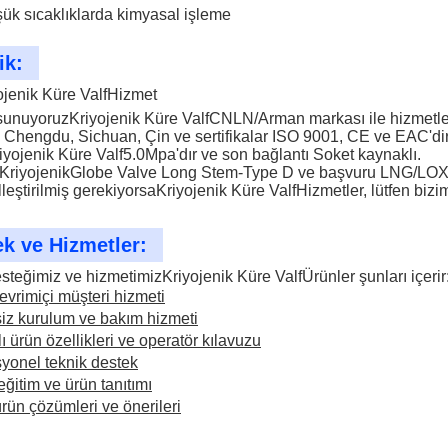
ük sıcaklıklarda kimyasal işleme
ik:
ojenik Küre Valf
Hizmet
 sunuyoruz
Kriyojenik Küre Valf
CNLN/Arman markası ile hizmetle
i Chengdu, Sichuan, Çin ve sertifikalar ISO 9001, CE ve EAC'dir
iyojenik Küre Valf
5.0Mpa'dır ve son bağlantı Soket kaynaklı.
Kriyojenik
Globe Valve Long Stem-Type D ve başvuru LNG/LOX
leştirilmiş gerekiyorsa
Kriyojenik Küre Valf
Hizmetler, lütfen bizi
k ve Hizmetler:
esteğimiz ve hizmetimiz
Kriyojenik Küre Valf
Ürünler şunları içerir
evrimiçi müşteri hizmeti
iz kurulum ve bakım hizmeti
ı ürün özellikleri ve operatör kılavuzu
yonel teknik destek
eğitim ve ürün tanıtımı
rün çözümleri ve önerileri