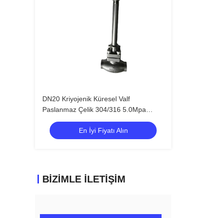
DN20 Kriyojenik Küresel Valf
Paslanmaz Çelik 304/316 5.0Mpa
Maksimum Basınç ve -196°C'den
En İyi Fiyatı Alın
+80°C'ye kadar sıcaklık aralığı için
LNG LOX LIN LAR Uygulamaları
BIZIMLE İLETIŞIM