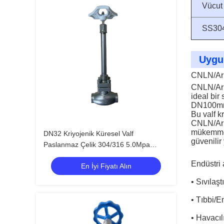
Vücut
SS30
Uygu
CNLN/A
CNLN/A
ideal bir
DN100mm 
Bu valf k
CNLN/A
mükemmel
DN32 Kriyojenik Küresel Valf
güvenilir
Paslanmaz Çelik 304/316 5.0Mpa
Maksimum Basınç ve -196 °C'den +80
Endüstri 
En İyi Fiyatı Alın
°C'ye kadar sıcaklık aralığı
• Sıvıla
• Tıbbi/
• Havacıl