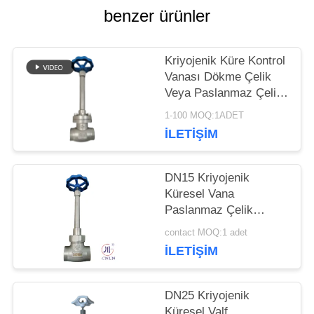
VAKALAR
benzer ürünler
BIR
Kriyojenik Küre Kontrol
Vanası Dökme Çelik
TEKLIF
Veya Paslanmaz Çelik
Veya Malzemeyi
ISTEĞI
1-100 MOQ:1ADET
Özelleştir
İLETIŞIM
SITE
DN15 Kriyojenik
Küresel Vana
HARITASI
Paslanmaz Çelik
304/316 5.0Mpa -196°C
contact MOQ:1 adet
ila +80°C
GIZLILIK
İLETIŞIM
POLITIKASI
DN25 Kriyojenik
Küresel Valf