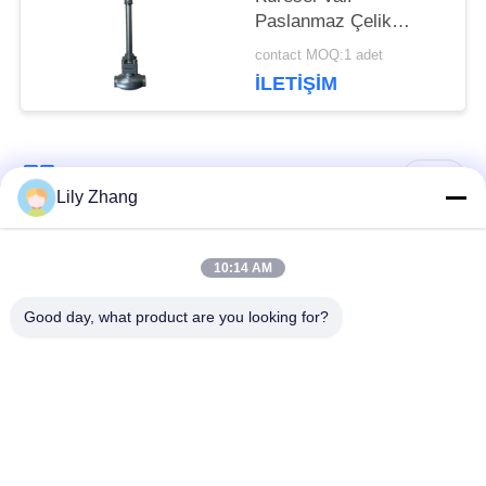
Paslanmaz Çelik
304/316 PTFE
contact MOQ:1 adet
Dükkanlı ve CF8/CF3
İLETIŞIM
Valf Bedenli -196°C ila
+80°C Uygulamalar
Popüler Kategoriler
Tüm
Lily Zhang
Kriyojenik Globe
Kriyojenik Küresel
10:14 AM
Vana
Vana
Good day, what product are you looking for?
Kriyojenik Emniyet
Kriyojenik Çek Valf
Valfi
Kriyojenik Basınç
Kriyojenik Kapatma
Düşürücü Valf
Vanası