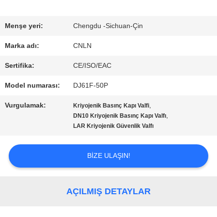
TURU
Menşe yeri:
Chengdu -Sichuan-Çin
Marka adı:
CNLN
KALITE
Sertifika:
CE/ISO/EAC
KONTROL
Model numarası:
DJ61F-50P
Vurgulamak:
,
Kriyojenik Basınç Kapı Valfi
BIZIMLE
,
DN10 Kriyojenik Basınç Kapı Valfı
LAR Kriyojenik Güvenlik Valfı
ILETIŞIME
GEÇIN
BIZE ULAŞIN!
HABERLER
AÇILMIŞ DETAYLAR