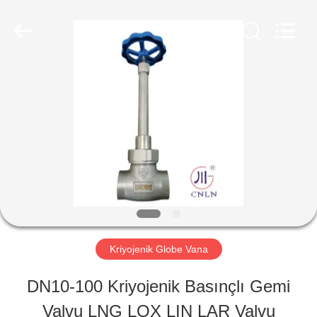
SiChuan
Liangchuan
Mechanical
Equipment
Co.,Ltd.
All
EV
Rights
Reserved.
ÜRÜN:%
S
VİDEOLAR
Kriyojenik Globe Vana
HAKKIMIZDA
DN10-100 Kriyojenik Basınçlı Gemi
Valvu LNG LOX LIN LAR Valvu
FABRIKA