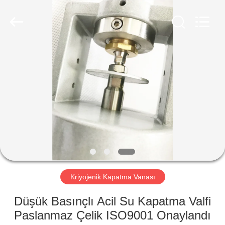
SiChuan
Liangchuan
Mechanical
Equipment
Co.,Ltd.
All
Rights
Reserved.
EV
ÜRÜN:%
S
VİDEOLAR
HAKKIMIZDA
Kriyojenik Kapatma Vanası
FABRIKA
Düşük Basınçlı Acil Su Kapatma Valfi
TURU
Paslanmaz Çelik ISO9001 Onaylandı