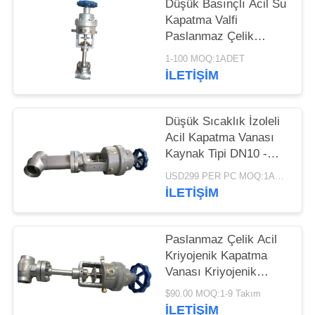
ISTEĞI
Düşük Basınçlı Acil Su
Kapatma Valfi
Paslanmaz Çelik
SITE
ISO9001 Onaylandı
1-100 MOQ:1ADET
HARITASI
İLETIŞIM
GIZLILIK
Düşük Sıcaklık İzoleli
POLITIKASI
Acil Kapatma Vanası
Kaynak Tipi DN10 -
40mm
USD299 PER PC MOQ:1ADET
İLETIŞIM
Paslanmaz Çelik Acil
Kriyojenik Kapatma
Vanası Kriyojenik
Kontrol Vanası OEM
$90.00 MOQ:1-9 Takım
Logosu
İLETIŞIM