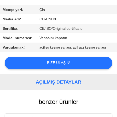
KALITE
Menşe yeri:
Çin
KONTROL
Marka adı:
CD-CNLN
Sertifika:
CE/ISO/Original certificate
BIZIMLE
Model numarası:
Vanasını kapatın
ILETIŞIME
Vurgulamak:
,
acil su kesme vanası
acil gaz kesme vanası
GEÇIN
BIZE ULAŞIN!
HABERLER
AÇILMIŞ DETAYLAR
VAKALAR
BIR
benzer ürünler
TEKLIF