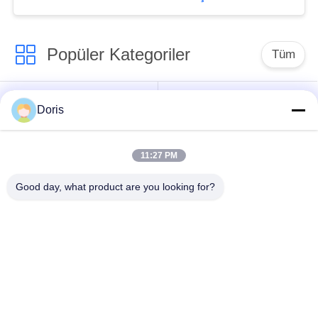
Popüler Kategoriler
Tüm
Kriyojenik Globe
Kriyojenik Küresel
Doris
Vana
Vana
11:27 PM
Kriyojenik Emniyet
Kriyojenik Çek Valf
Valfi
Good day, what product are you looking for?
Kriyojenik Basınç
Kriyojenik Kapatma
Düşürücü Valf
Vanası
Kriyojenik Soket
Kriyojenik Flanşlı
Kaynaklı Glob Vana
Küresel Vana