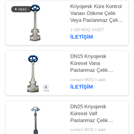
ISTEĞI
Kriyojenik Küre Kontrol
Vanası Dökme Çelik
SITE
Veya Paslanmaz Çelik
Veya Malzemeyi
HARITASI
1-100 MOQ:1ADET
Özelleştir
İLETIŞIM
GIZLILIK
DN15 Kriyojenik
POLITIKASI
Küresel Vana
Paslanmaz Çelik
304/316 5.0Mpa -196°C
contact MOQ:1 adet
ila +80°C
İLETIŞIM
DN25 Kriyojenik
Küresel Valf
Paslanmaz Çelik
304/316 PTFE
contact MOQ:1 adet