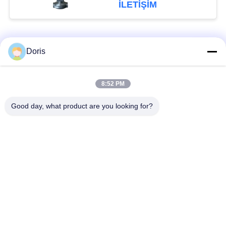
Dükkanlı ve CF8/CF3
İLETIŞIM
Valf Bedenli -196°C ila
+80°C Uygulamalar
Popüler Kategoriler
Tüm
Doris
Kriyojenik Globe
Kriyojenik Küresel
8:52 PM
Vana
Vana
Good day, what product are you looking for?
Kriyojenik Emniyet
Kriyojenik Çek Valf
Valfi
Kriyojenik Basınç
Kriyojenik Kapatma
Düşürücü Valf
Vanası
Kriyojenik Soket
Kriyojenik Flanşlı
Kaynaklı Glob Vana
Küresel Vana