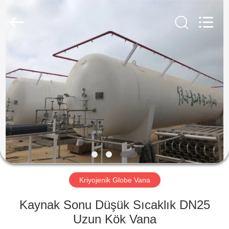
SiChuan
Liangchuan
Mechanical
Equipment
Co.,Ltd.
All
Rights
Reserved.
EV
ÜRÜN:%
S
VİDEOLAR
HAKKIMIZDA
Kriyojenik Globe Vana
FABRIKA
Kaynak Sonu Düşük Sıcaklık DN25
TURU
Uzun Kök Vana