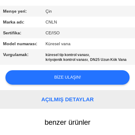
KALITE
Menşe yeri:
Çin
KONTROL
Marka adı:
CNLN
Sertifika:
CE/ISO
BIZIMLE
Model numarası:
Küresel vana
ILETIŞIME
Vurgulamak:
,
küresel tip kontrol vanası
GEÇIN
,
kriyojenik kontrol vanası
DN25 Uzun Kök Vana
HABERLER
BIZE ULAŞIN!
VAKALAR
AÇILMIŞ DETAYLAR
BIR
benzer ürünler
TEKLIF